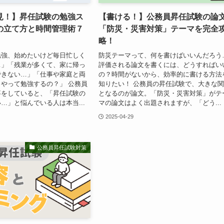
見！】昇任試験の勉強ス
【書ける！】公務員昇任試験の論
の立て方と時間管理術７
「防災・災害対策」テーマを完全
略！
勉強、始めたいけど毎日忙しく
防災テーマって、何を書けばいいんだろう
…」「残業が多くて、家に帰っ
評価される論文を書くには、どうすればい
できない…」「仕事や家庭と両
の？時間がないから、効率的に書ける方法
やって勉強するの？」 公務員
知りたい！ 公務員の昇任試験で、大きな
事をしていると、「昇任試験の
となるのが論文。「防災・災害対策」がテ
…」と悩んでいる人は本当...
マの論文はよく出題されますが、「どう...
2025-04-29
公務員昇任試験対策