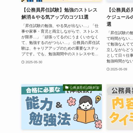
【公務員昇任試験】勉強のストレス
【公務員必
解消＆やる気アップのコツ11選
ケジュール
選
「昇任試験の勉強、やる気が出ない…」「仕
事や家事・育児と両立しながらで、ストレス
「昇任試験の
が限界…」「頑張ってるのにうまくいかなく
て時間がない
て、勉強するのがつらい…」 公務員の昇任試
て勉強なんて
験は、キャリアアップのための重要なステッ
立しながらどう
プです。でも、勉強期間中のストレスやモ...
として日々仕
勉強時間がない
2025-05-30
2025-05-09
公務員昇任試験対策