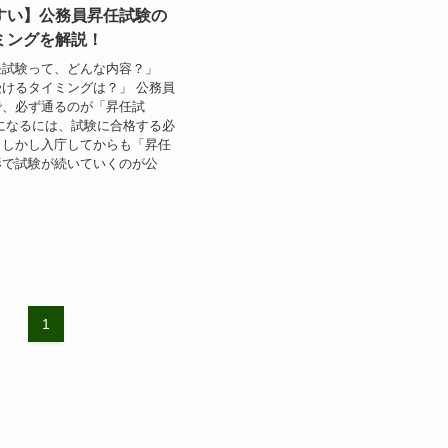
すい】公務員昇任試験の
ミングを解説！
任試験って、どんな内容？」
けるタイミングは？」 公務員
で、必ず通るのが「昇任試
になるには、試験に合格する必
。しかし入庁してからも「昇任
形で試験が続いていくのが公
1