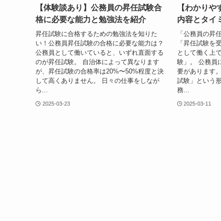
【体験談あり】公務員の昇任試験合
【わかりや
格に必要な能力と勉強法を紹介
内容とタイ
昇任試験に合格するための勉強法を知りた
「公務員の昇
い！公務員昇任試験の合格に必要な能力は？
「昇任試験を受
公務員として働いていると、いずれ直面する
として働く上
のが昇任試験。 自治体によって異なります
験」。 公務員
が、昇任試験の合格率は20%〜50%程度と決
要があります
して高くありません。 日々の仕事をしなが
試験」という
ら...
務...
2025-03-23
2025-03-11